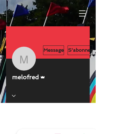
Message
S'abonner
melofred
Administrateur
melofred